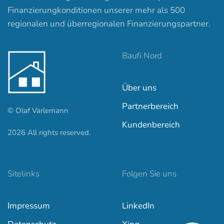
Finanzierungkonditionen unserer mehr als 500
regionalen und überregionalen Finanzierungspartner.
Baufi Nord
Über uns
Partnerbereich
© Olaf Varlemann
Kundenbereich
2026
All rights reserved.
Kundenbewertungen und Erfahrungen zu
baufi-nord.de
Sitelinks
Folgen Sie uns
SEHR GUT
100%
Impressum
LinkedIn
Empfehlungen auf
ProvenExpert.com
4,97 / 5,00