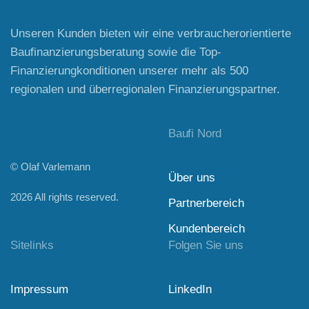
Unseren Kunden bieten wir eine verbraucherorientierte
Baufinanzierungsberatung sowie die Top-
Finanzierungkonditionen unserer mehr als 500
regionalen und überregionalen Finanzierungspartner.
Baufi Nord
© Olaf Varlemann
Über uns
2026
All rights reserved.
Partnerbereich
Kundenbereich
Kundenbewertungen und Erfahrungen zu
baufi-nord.de
Sitelinks
Folgen Sie uns
SEHR GUT
100%
Impressum
LinkedIn
Empfehlungen auf
ProvenExpert.com
4,97 / 5,00