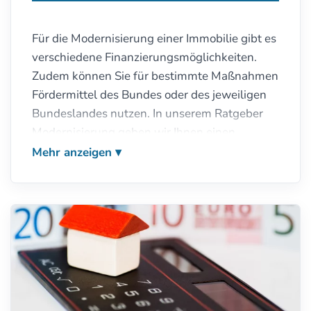
Für die Modernisierung einer Immobilie gibt es
verschiedene Finanzierungsmöglichkeiten.
Zudem können Sie für bestimmte Maßnahmen
Fördermittel des Bundes oder des jeweiligen
Bundeslandes nutzen. In unserem Ratgeber
Modernisierung geben wir Ihnen einen
Überblick über die verschiedenen Förder- und
Mehr anzeigen
Finanzierungsmöglichkeiten.
Viele unserer Kooperationspartner sind
übrigens
zertifizierte Modernisierungs- und
Fördermittelberater(innen)
. Wir wissen also,
wovon wir sprechen und helfen Ihnen, Ihr
Modernisierungsvorhaben mit System
anzugehen.