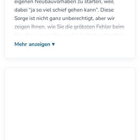
eigenen Neubauvorhaben zu starten, weil
dabei “ja so viel schief gehen kann”. Diese
Sorge ist nicht ganz unberechtigt, aber wir
zeigen Ihnen, wie Sie die gröbsten Fehler beim
Hausbau vermeiden und so beinahe stressfrei
einziehen können.Und natürlich haben wir
Mehr anzeigen
auch einige spezielle Tipps zum Thema
Finanzierung von Neubauvorhaben. Ähnlich
wie beim Bauen selbst, muss man auch bei der
Finanzierung auf ein paar wichtige Punkte
achten, damit es nicht schief geht.
>>Tipps und Infos zum Thema Neubau>>
Häufig gelesene Artikel in dieser Rubrick:
Gesamtkosten bei einem Neubauvorhaben