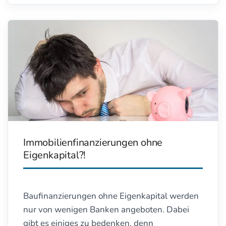
stehen und stimmen Ihre Finanzierung auf
diese Fördermöglichkeiten ab.
>>Zum Ratgeber Fördermittel für
Wohneigentum>>
Häufig gelesene Artikel in dieser Rubrik:
KfW-Programm Wohneigentum für
Familien
KfW-Programm Klimafreundlicher
Immobilienfinanzierungen ohne
Neubau
Eigenkapital?!
KfW-Förderprogramme (Gesamtübersicht)
Förderprogramme der Bundesländer
(Gesamtübersicht)
Baufinanzierungen ohne Eigenkapital werden
nur von wenigen Banken angeboten. Dabei
gibt es einiges zu bedenken, denn