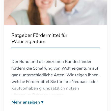
Finanzierungsvarianten>>
eben "frei" oder "ungebunden" statt
"unabhängig".
Häufig gelesene Artikel in dieser Rubrik
Mehr Infos zu uns und unserer Arbeitsweise
Annuitätendarlehen - meistens erste Wahl
finden Sie im Kapitel
Über uns
.
bei der Finanzierung
Ratgeber Fördermittel für
Flex-Darlehen: die Alternative zum
Wohneigentum
Immobilienteilverkauf!
Wir vergleichen für Sie die Angebote der
Bausparkassen!
Der Bund und die einzelnen Bundesländer
fördern die Schaffung von Wohneigentum auf
ganz unterschiedliche Arten. Wir zeigen Ihnen,
welche Fördermittel Sie für Ihre Neubau- oder
Kaufvorhaben grundsätzlich nutzen
können.Im Rahmen unserer
“Gesamfinanzierung aus einer Hand” ermitteln
Mehr anzeigen
wir, welche Fördermittel Ihnen zur Verfügung