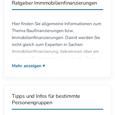
Ratgeber Immmobilienfinanzierungen
Baubeschreibung unbedingt prüfen
lassen!
Hier finden Sie allgemeine Informationen zum
Thema Baufinanzierungen bzw.
Immobilienfinanzierungen. Damit werden Sie
nicht gleich zum Experten in Sachen
Immobilienfinanzierung, bekommen aber ein
gesundes Basiswissen und wertvolle Tipps. In
unserem Ratgeber Baufinanzierung finden Sie
Mehr anzeigen
unter anderem Infos für bestimmte Berufs-
und Personengruppen sowie alle Infos zum
Thema Immobilienfinanzierung, die nicht nicht
in einen unserer anderen Ratgeber passen.
Tipps und Infos für bestimmte
Schauen Sie sich auch unsere anderen
Personengruppen
Ratgeber an. Sie werden dort sicher auch die
eine oder andere neue Information zum Thema