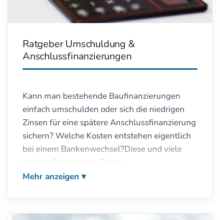
>>Tipps und Infos zum Therma
Modernisierung>>
Ratgeber Umschuldung &
Häufig gelesene Artikel in dieser Rubrik:
Anschlussfinanzierungen
Fakten schaffen: unser individueller
Modernisierungsfahrplan!
Kann man bestehende Baufinanzierungen
Günstige Modernisierungsdarlehen ohne
einfach umschulden oder sich die niedrigen
Grundschuldeintrag!
Zinsen für eine spätere Anschlussfinanzierung
So fördert der Staat der
sichern? Welche Kosten entstehen eigentlich
Heizungsaustausch!
bei einem Bankenwechsel?Diese und viele
weitere Fragen zum Thema
Anschlussfinanzierung und Forwarddarlehen
Mehr anzeigen
beantworten wir Ihnen in dem Kapitel
“Anschlussfinanzierung” auf dieser Webseite.