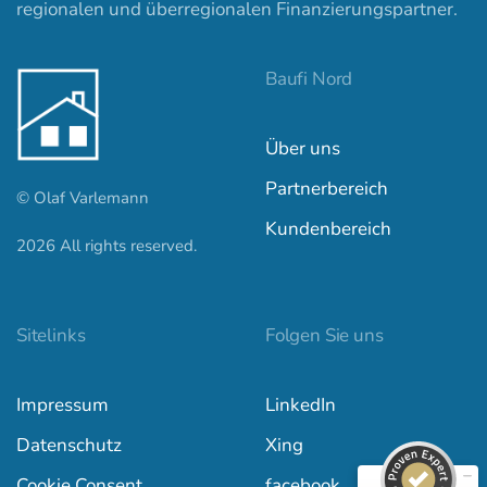
regionalen und überregionalen Finanzierungspartner.
Baufi Nord
Über uns
Partnerbereich
© Olaf Varlemann
Kundenbereich
2026
All rights reserved.
Kundenbewertungen und Erfahrungen zu
baufi-nord.de
Sitelinks
Folgen Sie uns
SEHR GUT
100%
Impressum
LinkedIn
Empfehlungen auf
ProvenExpert.com
4,97 / 5,00
Datenschutz
Xing
557
842
Cookie Consent
facebook