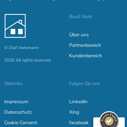
Baufi Nord
Über uns
Partnerbereich
© Olaf Varlemann
Kundenbereich
2026
All rights reserved.
Kundenbewertungen und Erfahrungen zu
baufi-nord.de
Sitelinks
Folgen Sie uns
SEHR GUT
100%
Impressum
LinkedIn
Empfehlungen auf
ProvenExpert.com
4,97 / 5,00
Datenschutz
Xing
557
842
Cookie Consent
facebook
Bewertungen auf