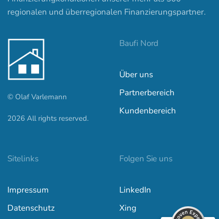
regionalen und überregionalen Finanzierungspartner.
Baufi Nord
Über uns
Partnerbereich
© Olaf Varlemann
Kundenbereich
2026
All rights reserved.
Kundenbewertungen und Erfahrungen zu
baufi-nord.de
Sitelinks
Folgen Sie uns
SEHR GUT
100%
Impressum
LinkedIn
Empfehlungen auf
ProvenExpert.com
4,97 / 5,00
Datenschutz
Xing