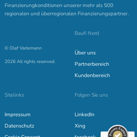
Finanzierungkonditionen unserer mehr als 500
regionalen und überregionalen Finanzierungspartner.
Baufi Nord
© Olaf Varlemann
Über uns
2026
All rights reserved.
Partnerbereich
Kundenbereich
Kundenbewertungen und Erfahrungen zu
baufi-nord.de
Sitelinks
Folgen Sie uns
SEHR GUT
100%
Impressum
LinkedIn
Empfehlungen auf
ProvenExpert.com
4,97 / 5,00
Datenschutz
Xing
557
842