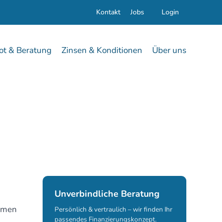
Kontakt
Jobs
Login
t & Beratung
Zinsen & Konditionen
Über uns
Unverbindliche Beratung
ommen
Persönlich & vertraulich – wir finden Ihr
passendes Finanzierungskonzept.