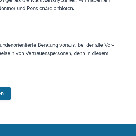
ünstiger als die Rückwärtshypothek. Wir haben am
Rentner und Pensionäre anbieten.
ndenorientierte Beratung voraus, bei der alle Vor-
Beisein von Vertrauenspersonen, denn in diesem
en
Kundenbewertungen und Erfahrungen zu
baufi-nord.de