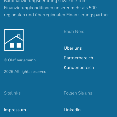
Baufinanzierungsberatung sowie die Top-
Finanzierungkonditionen unserer mehr als 500
regionalen und überregionalen Finanzierungspartner.
Baufi Nord
Über uns
Partnerbereich
© Olaf Varlemann
Kundenbereich
2026
All rights reserved.
Kundenbewertungen und Erfahrungen zu
baufi-nord.de
Sitelinks
Folgen Sie uns
SEHR GUT
100%
Impressum
LinkedIn
Empfehlungen auf
ProvenExpert.com
4,97 / 5,00