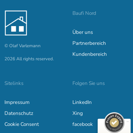
Baufi Nord
Über uns
Partnerbereich
© Olaf Varlemann
Kundenbereich
2026
All rights reserved.
Kundenbewertungen und Erfahrungen zu
baufi-nord.de
Sitelinks
Folgen Sie uns
SEHR GUT
100%
Impressum
LinkedIn
Empfehlungen auf
ProvenExpert.com
4,97 / 5,00
Datenschutz
Xing
557
842
Cookie Consent
facebook
Bewertungen auf
Bewertungen von 5