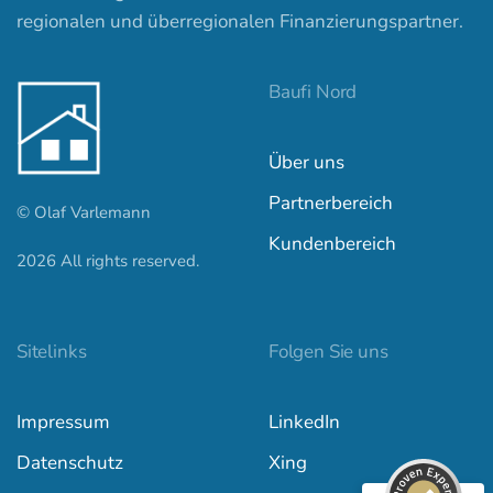
regionalen und überregionalen Finanzierungspartner.
Baufi Nord
Über uns
Partnerbereich
© Olaf Varlemann
Kundenbereich
2026
All rights reserved.
Kundenbewertungen und Erfahrungen zu
baufi-nord.de
Sitelinks
Folgen Sie uns
SEHR GUT
100%
Impressum
LinkedIn
Empfehlungen auf
ProvenExpert.com
4,97 / 5,00
Datenschutz
Xing