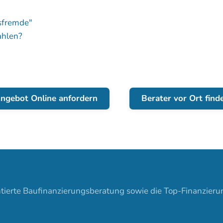
sfremde"
ahlen?
ngebot Online anfordern
Berater vor Ort find
tierte Baufinanzierungsberatung sowie die Top-Finanzieru