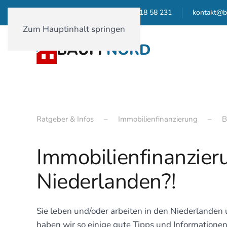
01590-18 58 231
kontakt@b
Zum Hauptinhalt springen
BAUFI
NORD
Ratgeber & Infos
Immobilienfinanzierung
B
Immobilienfinanzier
Niederlanden?!
Sie leben und/oder arbeiten in den Niederlanden
haben wir so einige gute Tipps und Informationen