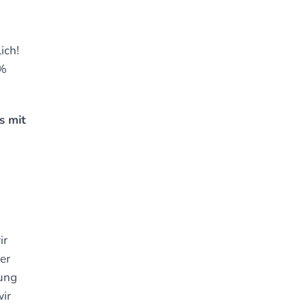
ich!
5%
s mit
ir
er
dung
ir