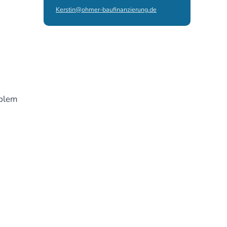
Kerstin@ohmer-baufinanzierung.de
oblem