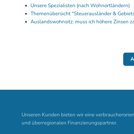
Unsere Spezialisten (nach Wohnortländern)
Themenübersicht "Steuerausländer & Gebiet
Auslandswohnsitz: muss ich höhere Zinsen z
A
Unseren Kunden bieten wir eine verbraucherorien
und überregionalen Finanzierungspartner.