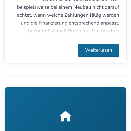
beispielsweise bei einem Neubau nicht darauf
achtet, wann welche Zahlungen fällig werden
und die Finanzierung entsprechend anpasst,
bekommt schnell Probleme. Um deratige
Probleme zu umgehen, muss man über
Erfahrungen in der Abwicklung bei Banken,
Weiterlesen
Sparkassen usw. verfügen. Ohne Praxiswissen
und eigene Erfahrungen, kann gerade eine
Immobilienfinanzierung ohne Eigenkapital zum
Glücksspiel werden.