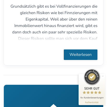
Grundsätzlich gibt es bei Vollfinanzierungen die
gleichen Risiken wie bei Finnzierungen mit
Eigenkapital. Weil aber über den reinen
Immobilienwert hinaus finanziert wird, gibt es
dann doch auch ein paar sehr spezielle Risiken.
Dieser Risiken sollte man sich vor dem Kauf
Kundenbewertungen und Erfahrungen zu
baufi-nord.de
oder Neubu einer Immobilie bewußt sein.
SEHR GUT
Weiterlesen
100%
Empfehlungen auf
ProvenExpert.com
4,97 / 5,00
557
842
Bewertungen auf
Bewertungen von 5
ProvenExpert.com
anderen Quellen
SEHR GUT
Blick aufs ProvenExpert-Profil werfen
1k+ Kundenbewertungen
Authentizität
5.8.2026